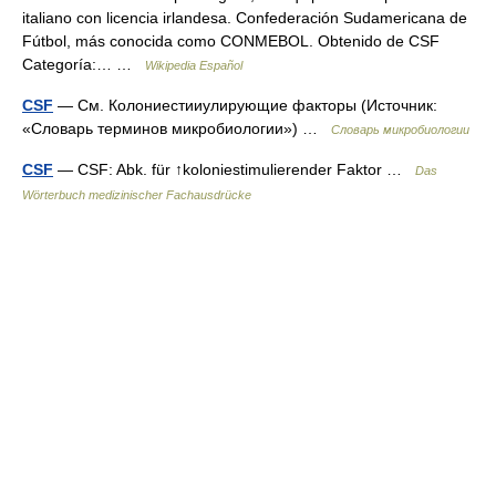
italiano con licencia irlandesa. Confederación Sudamericana de
Fútbol, más conocida como CONMEBOL. Obtenido de CSF
Categoría:… …
Wikipedia Español
CSF
— См. Колониестииулирующие факторы (Источник:
«Словарь терминов микробиологии») …
Словарь микробиологии
CSF
— CSF: Abk. für ↑koloniestimulierender Faktor …
Das
Wörterbuch medizinischer Fachausdrücke