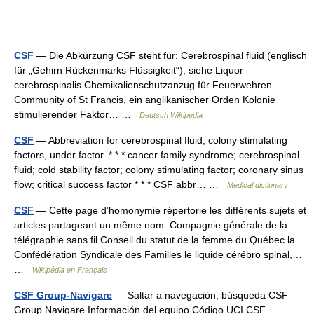
CSF
— Die Abkürzung CSF steht für: Cerebrospinal fluid (englisch
für „Gehirn Rückenmarks Flüssigkeit“); siehe Liquor
cerebrospinalis Chemikalienschutzanzug für Feuerwehren
Community of St Francis, ein anglikanischer Orden Kolonie
stimulierender Faktor… …
Deutsch Wikipedia
CSF
— Abbreviation for cerebrospinal fluid; colony stimulating
factors, under factor. * * * cancer family syndrome; cerebrospinal
fluid; cold stability factor; colony stimulating factor; coronary sinus
flow; critical success factor * * * CSF abbr… …
Medical dictionary
CSF
— Cette page d’homonymie répertorie les différents sujets et
articles partageant un même nom. Compagnie générale de la
télégraphie sans fil Conseil du statut de la femme du Québec la
Confédération Syndicale des Familles le liquide cérébro spinal,…
…
Wikipédia en Français
CSF Group-Navigare
— Saltar a navegación, búsqueda CSF
Group Navigare Información del equipo Código UCI CSF …